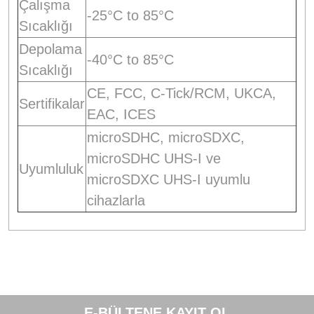
Çalışma
-25°C to 85°C
Sıcaklığı
Depolama
-40°C to 85°C
Sıcaklığı
CE, FCC, C-Tick/RCM, UKCA,
Sertifikalar
EAC, ICES
microSDHC, microSDXC,
microSDHC UHS-I ve
Uyumluluk
microSDXC UHS-I uyumlu
cihazlarla
Bu ürünün fiyat bilgisi, resim, ürün açıklamalarında ve diğer
konularda yetersiz gördüğünüz noktaları öneri formunu
Bu ürüne ilk yorumu siz yapın!
kullanarak tarafımıza iletebilirsiniz.
E-BÜLTENE KAYIT OL
Görüş ve önerileriniz için teşekkür ederiz.