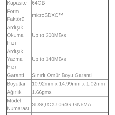
Kapasite
64GB
Form
microSDXC™
Faktörü
Ardışık
Okuma
Up to 200MB/s
Hızı
Ardışık
Yazma
Up to 140MB/s
Hızı
Garanti
Sınırlı Ömür Boyu Garanti
Boyutlar
10.92mm x 14.99mm x 1.02mm
Ağırlık
1.66gms
Model
SDSQXCU-064G-GN6MA
Numarası