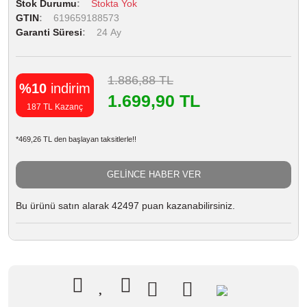
Stok Durumu
Stokta Yok
GTIN
619659188573
Garanti Süresi
24 Ay
1.886,88 TL
%10
indirim
1.699,90 TL
187 TL Kazanç
*469,26 TL den başlayan taksitlerle!!
GELİNCE HABER VER
Bu ürünü satın alarak 42497 puan kazanabilirsiniz.