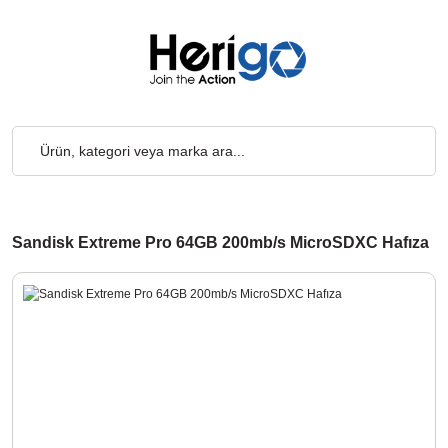
o Ücretsiz... 2.000₺ ve Üzeri Alışverişlerde, Kargo Ücretsiz... 2
Sandisk Extreme Pro 64GB 200mb/s MicroSDXC Hafıza