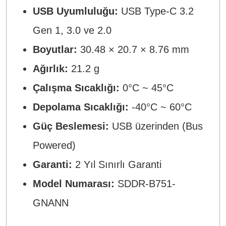
USB Uyumluluğu:
USB Type-C 3.2
Gen 1, 3.0 ve 2.0
Boyutlar:
30.48 × 20.7 × 8.76 mm
Ağırlık:
21.2 g
Çalışma Sıcaklığı:
0°C ~ 45°C
Depolama Sıcaklığı:
-40°C ~ 60°C
Güç Beslemesi:
USB üzerinden (Bus
Powered)
Garanti:
2 Yıl Sınırlı Garanti
Model Numarası:
SDDR-B751-
GNANN