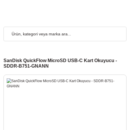
ve Üzeri Alışverişlerde, Kargo Ücretsiz... 2.000₺ ve Üzeri Alışve
SanDisk QuickFlow MicroSD USB-C Kart Okuyucu -
SDDR-B751-GNANN