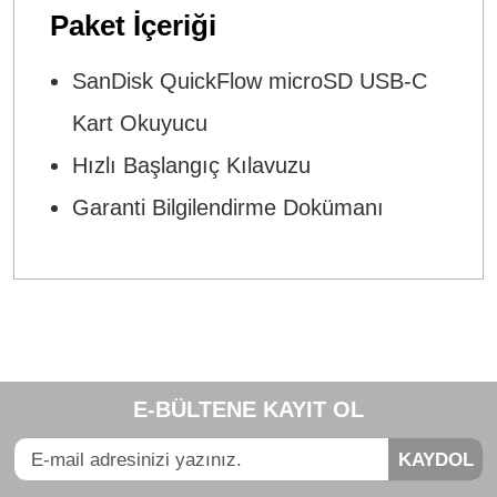
Paket İçeriği
SanDisk QuickFlow microSD USB-C
Kart Okuyucu
Hızlı Başlangıç Kılavuzu
Garanti Bilgilendirme Dokümanı
Bu ürünün fiyat bilgisi, resim, ürün açıklamalarında ve diğer
konularda yetersiz gördüğünüz noktaları öneri formunu
Bu ürüne ilk yorumu siz yapın!
kullanarak tarafımıza iletebilirsiniz.
E-BÜLTENE KAYIT OL
Görüş ve önerileriniz için teşekkür ederiz.
Yorum Yaz
KAYDOL
Ürün resmi kalitesiz, bozuk veya görüntülenemiyor.