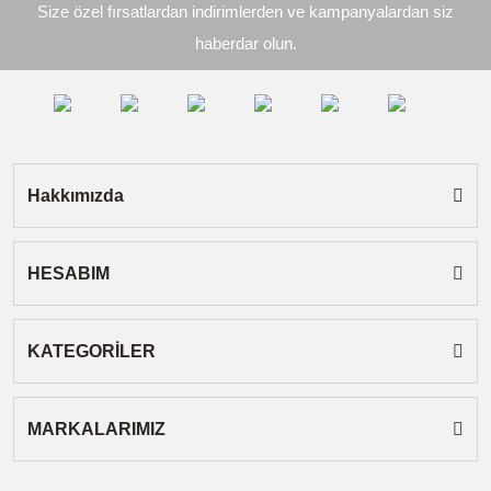
Size özel fırsatlardan indirimlerden ve kampanyalardan siz
Ürün açıklamasında eksik bilgiler bulunuyor.
haberdar olun.
Ürün bilgilerinde hatalar bulunuyor.
Ürün fiyatı diğer sitelerden daha pahalı.
Bu ürüne benzer farklı alternatifler olmalı.
Hakkımızda
HESABIM
Gönder
KATEGORİLER
MARKALARIMIZ