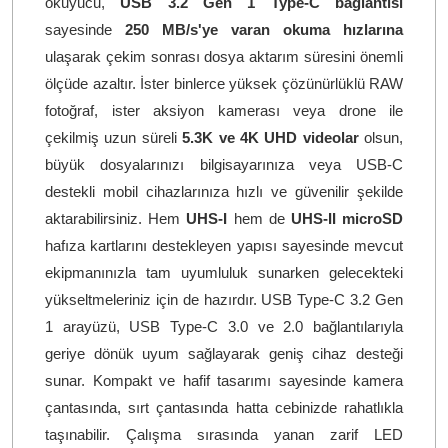
okuyucu,
USB 3.2 Gen 1 Type-C bağlantısı
sayesinde
250 MB/s'ye varan okuma hızlarına
ulaşarak çekim sonrası dosya aktarım süresini önemli
ölçüde azaltır. İster binlerce yüksek çözünürlüklü RAW
fotoğraf, ister aksiyon kamerası veya drone ile
çekilmiş uzun süreli
5.3K ve 4K UHD videolar
olsun,
büyük dosyalarınızı bilgisayarınıza veya USB-C
destekli mobil cihazlarınıza hızlı ve güvenilir şekilde
aktarabilirsiniz. Hem
UHS-I
hem de
UHS-II microSD
hafıza kartlarını destekleyen yapısı sayesinde mevcut
ekipmanınızla tam uyumluluk sunarken gelecekteki
yükseltmeleriniz için de hazırdır. USB Type-C 3.2 Gen
1 arayüzü, USB Type-C 3.0 ve 2.0 bağlantılarıyla
geriye dönük uyum sağlayarak geniş cihaz desteği
sunar. Kompakt ve hafif tasarımı sayesinde kamera
çantasında, sırt çantasında hatta cebinizde rahatlıkla
taşınabilir. Çalışma sırasında yanan zarif LED