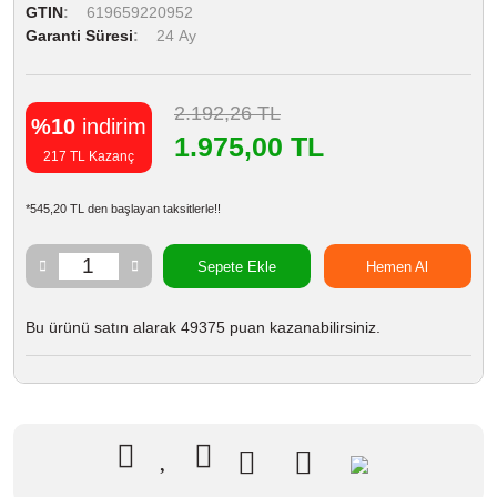
GTIN
619659220952
Garanti Süresi
24 Ay
2.192,26 TL
%10
indirim
1.975,00 TL
217 TL Kazanç
*545,20 TL den başlayan taksitlerle!!
Sepete Ekle
Hemen Al
Bu ürünü satın alarak 49375 puan kazanabilirsiniz.