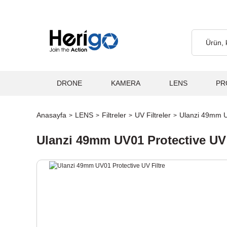
retsiz... 2.000₺ ve Üzeri Alışverişlerde, Kargo Ücretsiz... 2.000
DRONE
KAMERA
LENS
PR
Anasayfa
LENS
Filtreler
UV Filtreler
Ulanzi 49mm UV
Ulanzi 49mm UV01 Protective UV 