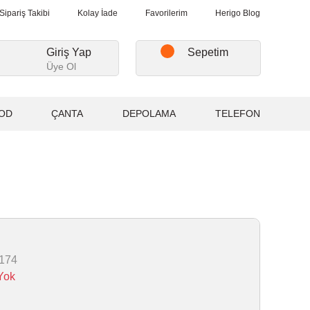
erişlerde, Kargo Ücretsiz...
2.000₺ ve Üzeri Alışverişlerde, Kargo
Sipariş Takibi
Kolay İade
Favorilerim
Herigo Blog
Giriş Yap
Sepetim
Üye Ol
OD
ÇANTA
DEPOLAMA
TELEFON
174
Yok