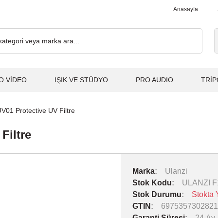
₺ ve Üzeri Alışverişlerde, Kargo Ücretsiz... 2.000₺ ve Üzeri Alışv
Anasayfa
O VİDEO
IŞIK VE STÜDYO
PRO AUDIO
TRİP
01 Protective UV Filtre
Filtre
Marka
Ulanzi
Stok Kodu
ULANZI F
Stok Durumu
Stokta 
GTIN
6975357302821
Garanti Süresi
24 Ay