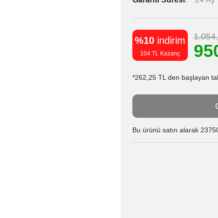
1.054
%10
indirim
95
104 TL Kazanç
*262,25 TL den başlayan taks
Bu ürünü satın alarak 23750