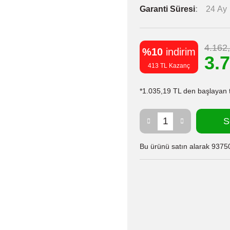
Garanti Süresi
24 Ay
4.162
%10
indirim
3.
413 TL Kazanç
*1.035,19 TL den başlayan ta
S
Bu ürünü satın alarak 93750