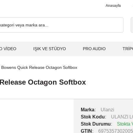
. 2.000₺ ve Üzeri Alışverişlerde, Kargo Ücretsiz... 2.000₺ ve Üzer
Anasayfa
O VİDEO
IŞIK VE STÜDYO
PRO AUDIO
TRİP
i Bowens Quick Release Octagon Softbox
 Release Octagon Softbox
Marka
Ulanzi
Stok Kodu
ULANZI L
Stok Durumu
Stokta 
GTIN
6975357302005