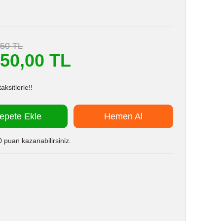
,50 TL
750,00 TL
ksitlerle!!
epete Ekle
Hemen Al
 puan kazanabilirsiniz.