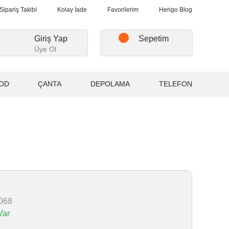
i Alışverişlerde, Kargo Ücretsiz...
2.000₺ ve Üzeri Alışverişlerde
Sipariş Takibi
Kolay İade
Favorilerim
Herigo Blog
Giriş Yap
Sepetim
Üye Ol
OD
ÇANTA
DEPOLAMA
TELEFON
068
Var