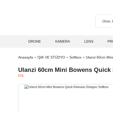
argo Ücretsiz... 2.000₺ ve Üzeri Alışverişlerde, Kargo Ücretsiz..
DRONE
KAMERA
LENS
PR
Anasayfa
IŞIK VE STÜDYO
Softbox
Ulanzi 60cm Min
Ulanzi 60cm Mini Bowens Quick
EOL