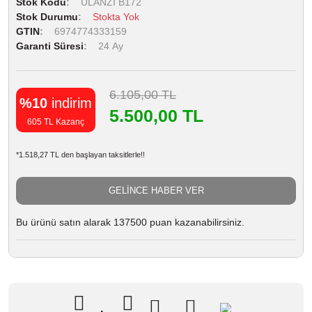
Stok Kodu
ULANZI B172
Stok Durumu
Stokta Yok
GTIN
6974774333159
Garanti Süresi
24 Ay
6.105,00 TL
%10
indirim
5.500,00 TL
605 TL Kazanç
*1.518,27 TL den başlayan taksitlerle!!
GELİNCE HABER VER
Bu ürünü satın alarak 137500 puan kazanabilirsiniz.