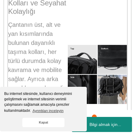
Kolları ve Seyahat
Kolaylığı
Çantanın üst, alt ve
yan kısımlarında
bulunan dayanıklı
taşıma kolları, her
türlü durumda kolay
kavrama ve mobilite
sağlar
. Ayrıca arka
panelde yer alan valiz
Bu internet sitesinde, kullanıcı deneyimini
askısı (luggage
geliştirmek ve internet sitesinin verimli
çalışmasını sağlamak amacıyla çerezler
sleeve),
kullanılmaktadır.
Ayrıntıları inceleyin
seyahatlerinizde
Kapat
çantanızı valizinizin
Bilgi almak için...
Whatsapp
Hesabım
Kategoriler
Sepetim
İletişim
üzerine güvenle