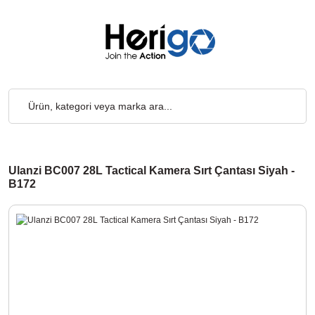
etsiz... 2.000₺ ve Üzeri Alışverişlerde, Kargo Ücretsiz... 2.000₺
Ulanzi BC007 28L Tactical Kamera Sırt Çantası Siyah -
B172