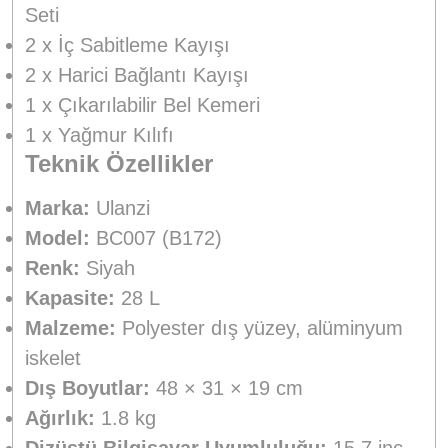
Seti
2 x İç Sabitleme Kayışı
2 x Harici Bağlantı Kayışı
1 x Çıkarılabilir Bel Kemeri
1 x Yağmur Kılıfı
Teknik Özellikler
Marka:
Ulanzi
Model:
BC007 (B172)
Renk:
Siyah
Kapasite:
28 L
Malzeme:
Polyester dış yüzey, alüminyum
iskelet
Dış Boyutlar:
48 × 31 × 19 cm
Ağırlık:
1.8 kg
Dizüstü Bilgisayar Uyumluluğu:
15.7 inç