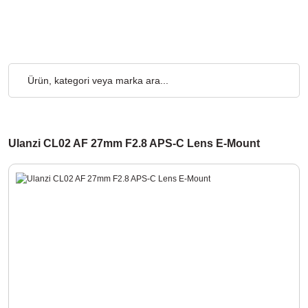
etsiz... 2.000₺ ve Üzeri Alışverişlerde, Kargo Ücretsiz... 2.000₺
Ulanzi CL02 AF 27mm F2.8 APS-C Lens E-Mount