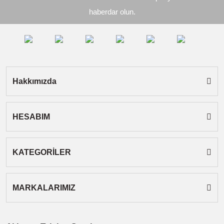
Ürün açıklamasında eksik bilgiler bulunuyor.
haberdar olun.
Ürün bilgilerinde hatalar bulunuyor.
Ürün fiyatı diğer sitelerden daha pahalı.
Bu ürüne benzer farklı alternatifler olmalı.
Hakkımızda
HESABIM
Gönder
KATEGORİLER
MARKALARIMIZ