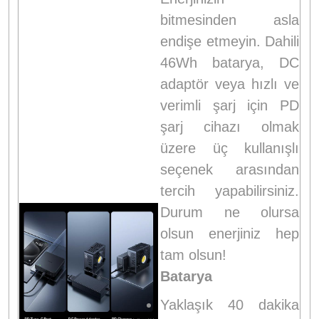
bitmesinden asla
endişe etmeyin. Dahili
46Wh batarya, DC
adaptör veya hızlı ve
verimli şarj için PD
şarj cihazı olmak
üzere üç kullanışlı
seçenek arasından
tercih yapabilirsiniz.
Durum ne olursa
olsun enerjiniz hep
tam olsun!
Batarya
Yaklaşık 40 dakika