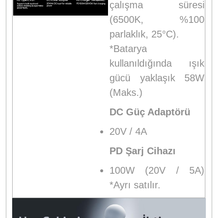
çalışma süresi
(6500K, %100
parlaklık, 25°C).
*Batarya
kullanıldığında ışık
gücü yaklaşık 58W
(Maks.)
DC Güç Adaptörü
20V / 4A
PD Şarj Cihazı
100W (20V / 5A)
*Ayrı satılır.