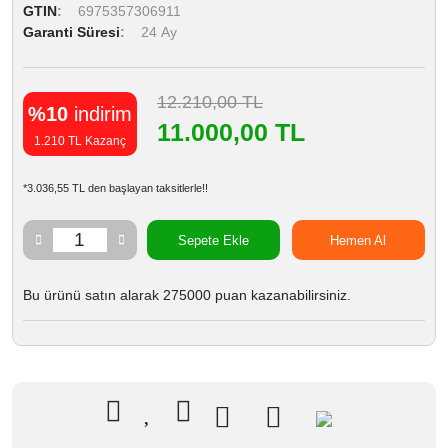
GTIN
6975357306911
Garanti Süresi
24 Ay
12.210,00 TL
%10
indirim
11.000,00 TL
1.210 TL Kazanç
*3.036,55 TL den başlayan taksitlerle!!
Sepete Ekle
Hemen Al
Bu ürünü satın alarak 275000 puan kazanabilirsiniz.