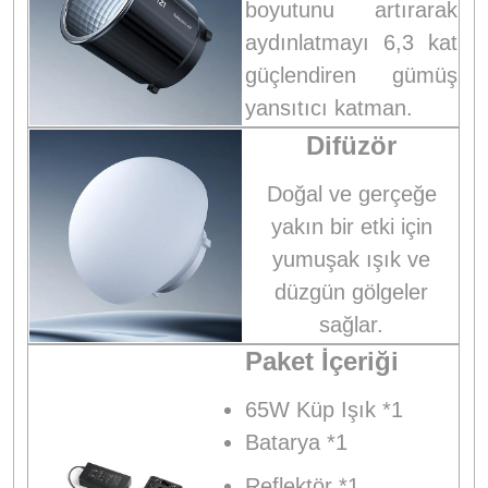
boyutunu artırarak
aydınlatmayı 6,3 kat
güçlendiren gümüş
yansıtıcı katman.
Difüzör
Doğal ve gerçeğe
yakın bir etki için
yumuşak ışık ve
düzgün gölgeler
sağlar.
Paket İçeriği
65W Küp Işık *1
Batarya *1
Reflektör *1