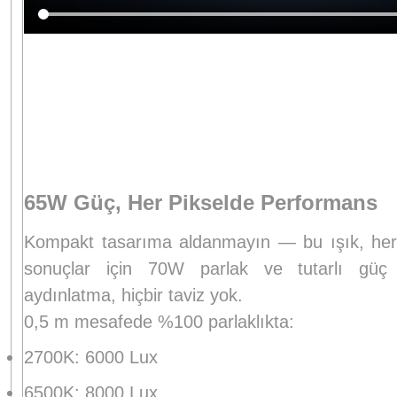
65W Güç, Her Pikselde Performans
Kompakt tasarıma aldanmayın — bu ışık, her
sonuçlar için 70W parlak ve tutarlı gü
aydınlatma, hiçbir taviz yok.
0,5 m mesafede %100 parlaklıkta:
2700K: 6000 Lux
6500K: 8000 Lux