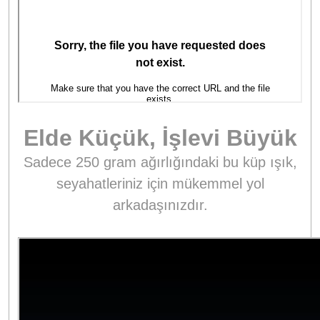
Elde Küçük, İşlevi Büyük
Sadece 250 gram ağırlığındaki bu küp ışık,
seyahatleriniz için mükemmel yol
arkadaşınızdır.