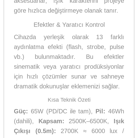
aksesuarlar, ışık karakterini projeye
göre hızlıca değiştirmeye olanak tanır.
Efektler & Yaratıcı Kontrol
Cihazda yerleşik olarak 13 farklı
aydınlatma efekti (flash, strobe, pulse
vb.) bulunmaktadır. Bu efektler
sinematik veya yaratıcı prodüksiyonlar
için hızlı çözümler sunar ve sahneye
dramatik dokunuşlar eklemenizi sağlar.
Kısa Teknik Özeti
Güç:
65W (PD/DC ile tam),
Pil:
46Wh
(dahili),
Kapsam:
2500K–6500K,
Işık
Çıkışı (0.5m):
2700K ≈ 6000 lux /