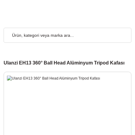
₺ ve Üzeri Alışverişlerde, Kargo Ücretsiz... 2.000₺ ve Üzeri Alış
Ulanzi EH13 360° Ball Head Alüminyum Tripod Kafası