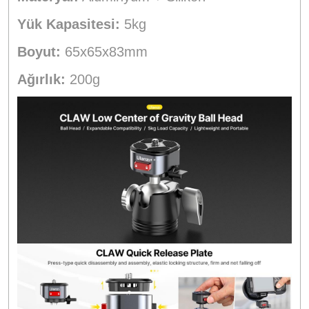
Yük Kapasitesi:
5kg
Boyut:
65x65x83mm
Ağırlık:
200g