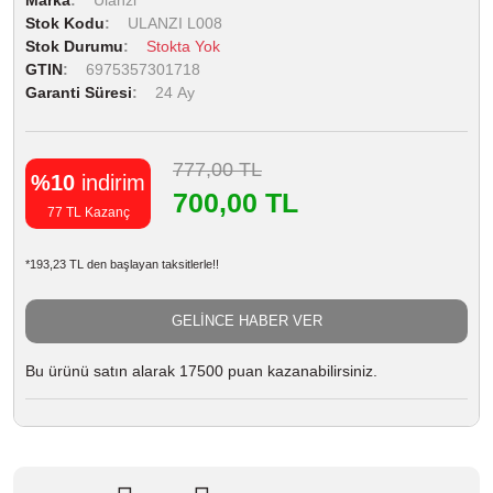
Stok Kodu
ULANZI L008
Stok Durumu
Stokta Yok
GTIN
6975357301718
Garanti Süresi
24 Ay
777,00 TL
%10
indirim
700,00 TL
77 TL Kazanç
*193,23 TL den başlayan taksitlerle!!
GELİNCE HABER VER
Bu ürünü satın alarak 17500 puan kazanabilirsiniz.