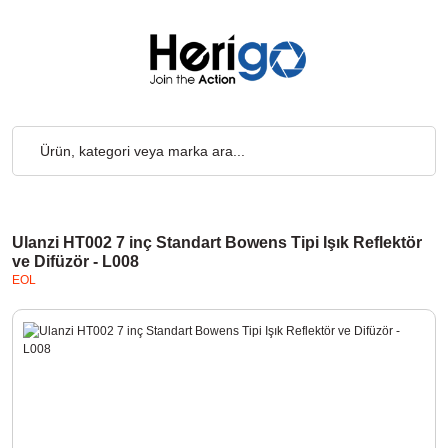
tsiz... 2.000₺ ve Üzeri Alışverişlerde, Kargo Ücretsiz... 2.000₺ 
Ulanzi HT002 7 inç Standart Bowens Tipi Işık Reflektör
ve Difüzör - L008
EOL