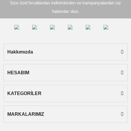
Size özel fırsatlardan indirimlerden ve kampanyalardan siz
Ürün açıklamasında eksik bilgiler bulunuyor.
haberdar olun.
Ürün bilgilerinde hatalar bulunuyor.
Ürün fiyatı diğer sitelerden daha pahalı.
Bu ürüne benzer farklı alternatifler olmalı.
Hakkımızda
HESABIM
Gönder
KATEGORİLER
MARKALARIMIZ