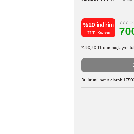
777,0
%10
indirim
70
77 TL Kazanç
*193,23 TL den başlayan taks
Bu ürünü satın alarak 17500