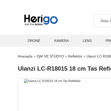
Ücretsiz... 2.000₺ ve Üzeri Alışverişlerde, Kargo Ücretsiz... 2.0
DRONE
KAMERA
LENS
PR
Anasayfa
IŞIK VE STÜDYO
Reflektör
Ulanzi LC-R180
Ulanzi LC-R18015 18 cm Tas Refl