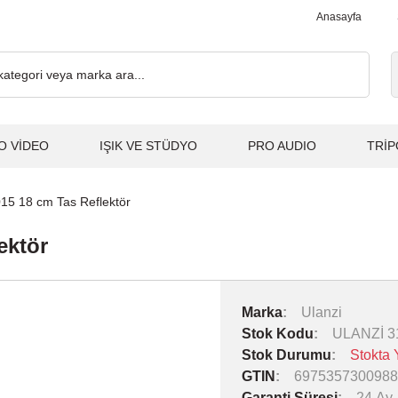
00₺ ve Üzeri Alışverişlerde, Kargo Ücretsiz... 2.000₺ ve Üzeri Al
Anasayfa
O VİDEO
IŞIK VE STÜDYO
PRO AUDIO
TRİP
15 18 cm Tas Reflektör
ektör
Marka
Ulanzi
Stok Kodu
ULANZİ 3
Stok Durumu
Stokta 
GTIN
6975357300988
Garanti Süresi
24 Ay