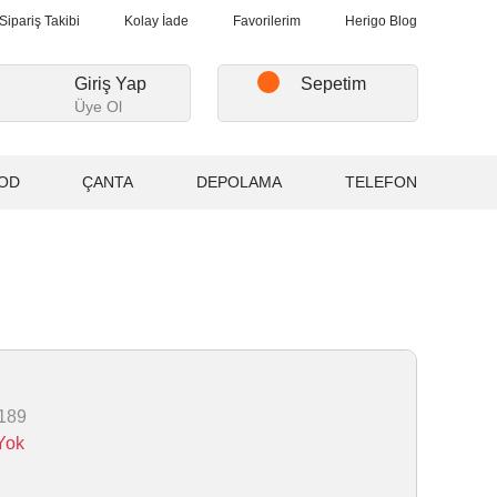
ışverişlerde, Kargo Ücretsiz...
2.000₺ ve Üzeri Alışverişlerde, Kar
Sipariş Takibi
Kolay İade
Favorilerim
Herigo Blog
Giriş Yap
Sepetim
Üye Ol
OD
ÇANTA
DEPOLAMA
TELEFON
189
Yok