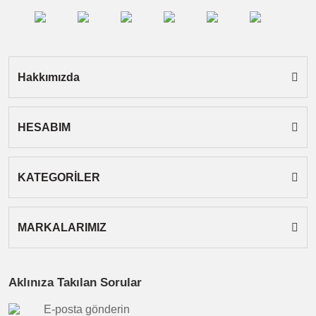
Ürün fiyatı diğer sitelerden daha pahalı.
Bu ürüne benzer farklı alternatifler olmalı.
Hakkımızda
HESABIM
Gönder
KATEGORİLER
MARKALARIMIZ
Aklınıza Takılan Sorular
E-posta gönderin