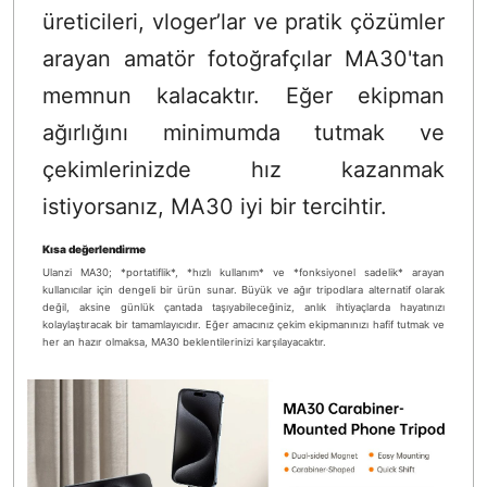
üreticileri, vloger’lar ve pratik çözümler
arayan amatör fotoğrafçılar MA30'tan
memnun kalacaktır. Eğer ekipman
ağırlığını minimumda tutmak ve
çekimlerinizde hız kazanmak
istiyorsanız, MA30 iyi bir tercihtir.
Kısa değerlendirme
Ulanzi MA30; *portatiflik*, *hızlı kullanım* ve *fonksiyonel sadelik* arayan
kullanıcılar için dengeli bir ürün sunar. Büyük ve ağır tripodlara alternatif olarak
değil, aksine günlük çantada taşıyabileceğiniz, anlık ihtiyaçlarda hayatınızı
kolaylaştıracak bir tamamlayıcıdır. Eğer amacınız çekim ekipmanınızı hafif tutmak ve
her an hazır olmaksa, MA30 beklentilerinizi karşılayacaktır.