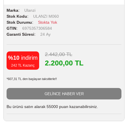
Marka
Ulanzi
Stok Kodu
ULANZI M060
Stok Durumu
Stokta Yok
GTIN
6975357306584
Garanti Süresi
24 Ay
2.442,00 TL
%10
indirim
2.200,00 TL
242 TL Kazanç
*607,31 TL den başlayan taksitlerle!!
GELİNCE HABER VER
Bu ürünü satın alarak 55000 puan kazanabilirsiniz.