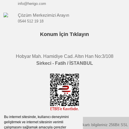
info@herigo.com
Çözüm Merkezimizi Arayın
0544 512 19 18
Konum İçin Tıklayın
Hobyar Mah. Hamidiye Cad. Altın Han No:3/108
Sirkeci - Fatih / İSTANBUL
Bu internet sitesinde, kullanıcı deneyimini
geliştirmek ve internet sitesinin verimli
2015 © herigo.com | Tüm Hakları Saklıdır. Kredi kartı bilgileriniz 256Bit SSL
çalışmasını sağlamak amacıyla çerezler