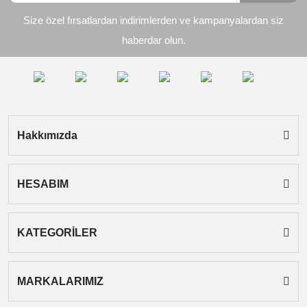
Size özel fırsatlardan indirimlerden ve kampanyalardan siz
Ürün açıklamasında eksik bilgiler bulunuyor.
haberdar olun.
Ürün bilgilerinde hatalar bulunuyor.
Ürün fiyatı diğer sitelerden daha pahalı.
Bu ürüne benzer farklı alternatifler olmalı.
Hakkımızda
HESABIM
Gönder
KATEGORİLER
MARKALARIMIZ