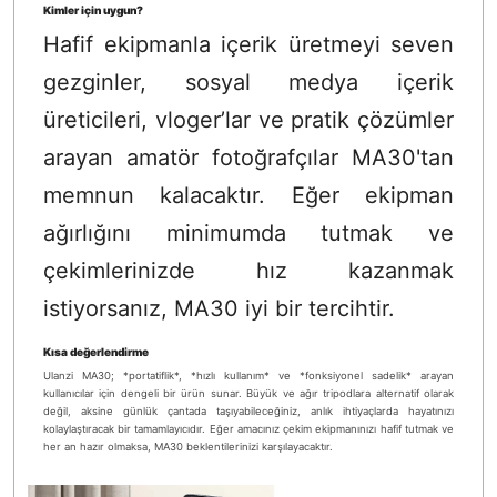
Kimler için uygun?
Hafif ekipmanla içerik üretmeyi seven
gezginler, sosyal medya içerik
üreticileri, vloger’lar ve pratik çözümler
arayan amatör fotoğrafçılar MA30'tan
memnun kalacaktır. Eğer ekipman
ağırlığını minimumda tutmak ve
çekimlerinizde hız kazanmak
istiyorsanız, MA30 iyi bir tercihtir.
Kısa değerlendirme
Ulanzi MA30; *portatiflik*, *hızlı kullanım* ve *fonksiyonel sadelik* arayan
kullanıcılar için dengeli bir ürün sunar. Büyük ve ağır tripodlara alternatif olarak
değil, aksine günlük çantada taşıyabileceğiniz, anlık ihtiyaçlarda hayatınızı
kolaylaştıracak bir tamamlayıcıdır. Eğer amacınız çekim ekipmanınızı hafif tutmak ve
her an hazır olmaksa, MA30 beklentilerinizi karşılayacaktır.