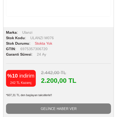
Marka
Ulanzi
Stok Kodu
ULANZI M076
Stok Durumu
Stokta Yok
GTIN
6975357306720
Garanti Süresi
24 Ay
2.442,00 TL
%10
indirim
2.200,00 TL
242 TL Kazanç
*607,31 TL den başlayan taksitlerle!!
GELİNCE HABER VER