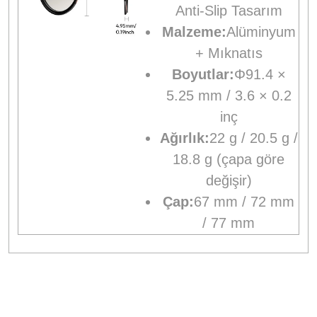
Anti-Slip Tasarım
Malzeme:
Alüminyum
+ Mıknatıs
Boyutlar:
Φ91.4 ×
5.25 mm / 3.6 × 0.2
inç
Ağırlık:
22 g / 20.5 g /
18.8 g (çapa göre
değişir)
Çap:
67 mm / 72 mm
/ 77 mm
Bu ürünün fiyat bilgisi, resim, ürün açıklamalarında ve diğer
konularda yetersiz gördüğünüz noktaları öneri formunu
Bu ürüne ilk yorumu siz yapın!
kullanarak tarafımıza iletebilirsiniz.