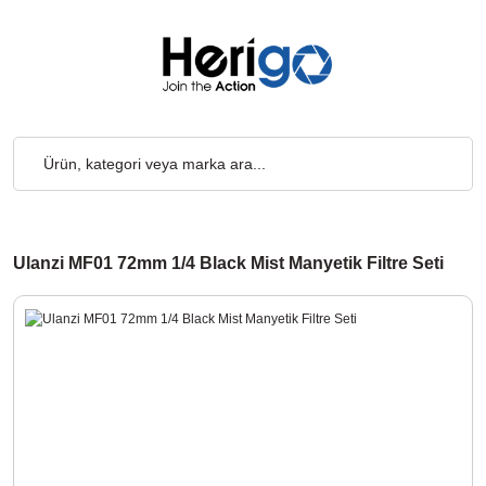
cretsiz... 2.000₺ ve Üzeri Alışverişlerde, Kargo Ücretsiz... 2.00
Ulanzi MF01 72mm 1/4 Black Mist Manyetik Filtre Seti