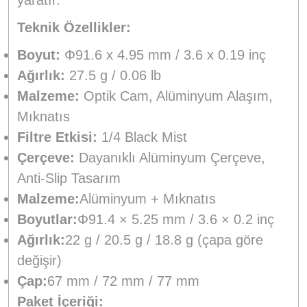
Teknik Özellikler:
Boyut:
Φ91.6 x 4.95 mm / 3.6 x 0.19 inç
Ağırlık:
27.5 g / 0.06 lb
Malzeme:
Optik Cam, Alüminyum Alaşım,
Mıknatıs
Filtre Etkisi:
1/4 Black Mist
Çerçeve:
Dayanıklı Alüminyum Çerçeve,
Anti-Slip Tasarım
Malzeme:
Alüminyum + Mıknatıs
Boyutlar:
Φ91.4 × 5.25 mm / 3.6 × 0.2 inç
Ağırlık:
22 g / 20.5 g / 18.8 g (çapa göre
değişir)
Çap:
67 mm / 72 mm / 77 mm
Paket İçeriği: