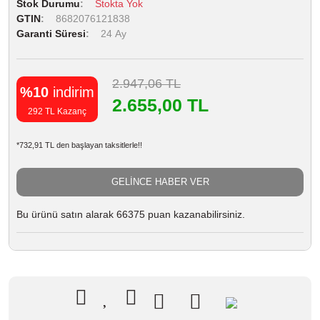
Stok Durumu
Stokta Yok
GTIN
8682076121838
Garanti Süresi
24 Ay
2.947,06 TL
%10
indirim
2.655,00 TL
292 TL Kazanç
*732,91 TL den başlayan taksitlerle!!
GELİNCE HABER VER
Bu ürünü satın alarak 66375 puan kazanabilirsiniz.