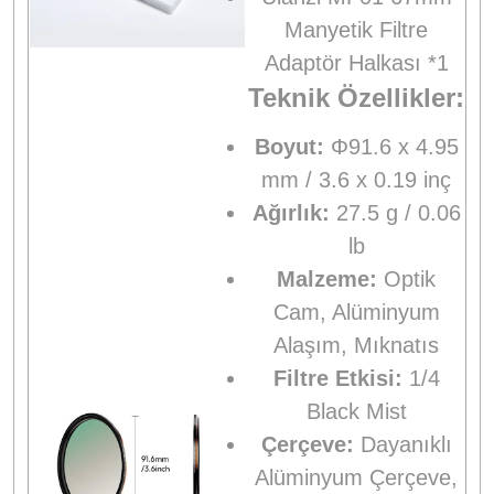
Manyetik Filtre
Adaptör Halkası *1
Teknik Özellikler:
Boyut:
Φ91.6 x 4.95
mm / 3.6 x 0.19 inç
Ağırlık:
27.5 g / 0.06
lb
Malzeme:
Optik
Cam, Alüminyum
Alaşım, Mıknatıs
Filtre Etkisi:
1/4
Black Mist
Çerçeve:
Dayanıklı
Alüminyum Çerçeve,