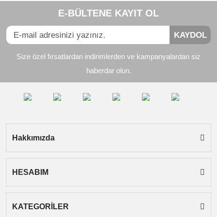
E-BÜLTENE KAYIT OL
Görüş ve önerileriniz için teşekkür ederiz.
Yorum Yaz
KAYDOL
Ürün resmi kalitesiz, bozuk veya görüntülenemiyor.
Size özel fırsatlardan indirimlerden ve kampanyalardan siz
Ürün açıklamasında eksik bilgiler bulunuyor.
haberdar olun.
Ürün bilgilerinde hatalar bulunuyor.
Ürün fiyatı diğer sitelerden daha pahalı.
Bu ürüne benzer farklı alternatifler olmalı.
Hakkımızda
HESABIM
Gönder
KATEGORİLER