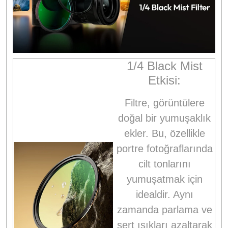
1/4 Black Mist
Etkisi:
Filtre, görüntülere
doğal bir yumuşaklık
ekler. Bu, özellikle
portre fotoğraflarında
cilt tonlarını
yumuşatmak için
idealdir. Aynı
zamanda parlama ve
sert ışıkları azaltarak