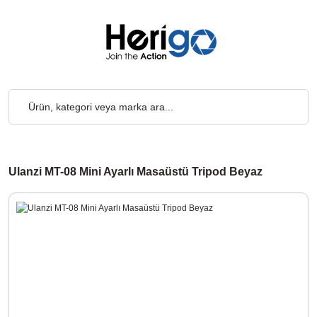
go Ücretsiz... 2.000₺ ve Üzeri Alışverişlerde, Kargo Ücretsiz... 
Ulanzi MT-08 Mini Ayarlı Masaüstü Tripod Beyaz