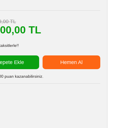
9,00 TL
900,00 TL
ksitlerle!!
epete Ekle
Hemen Al
0 puan kazanabilirsiniz.