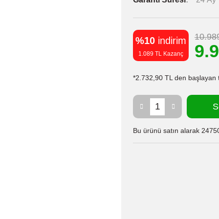
10.98
%10
indirim
9.
1.089 TL Kazanç
*2.732,90 TL den başlayan ta
S
Bu ürünü satın alarak 24750