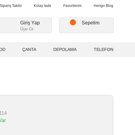
şverişlerde, Kargo Ücretsiz...
2.000₺ ve Üzeri Alışverişlerde, Kar
Sipariş Takibi
Kolay İade
Favorilerim
Herigo Blog
Giriş Yap
Sepetim
Üye Ol
OD
ÇANTA
DEPOLAMA
TELEFON
114
Var