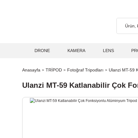
Ücretsiz... 2.000₺ ve Üzeri Alışverişlerde, Kargo Ücretsiz... 2.0
DRONE
KAMERA
LENS
PR
Anasayfa
TRİPOD
Fotoğraf Tripodları
Ulanzi MT-59 
Ulanzi MT-59 Katlanabilir Çok 