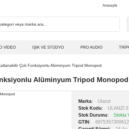
00₺ ve Üzeri Alışverişlerde, Kargo Ücretsiz... 2.000₺ ve Üzeri Alı
Anasayfa
O VİDEO
IŞIK VE STÜDYO
PRO AUDIO
TRİP
Katlanabilir Çok Fonksiyonlu Alüminyum Tripod Monopod
Fonksiyonlu Alüminyum Tripod Monopod
Marka
Ulanzi
Stok Kodu
ULANZİ 3
Stok Durumu
Stokta 
GTIN
6975357300612
Garanti Süresi
24 Ay