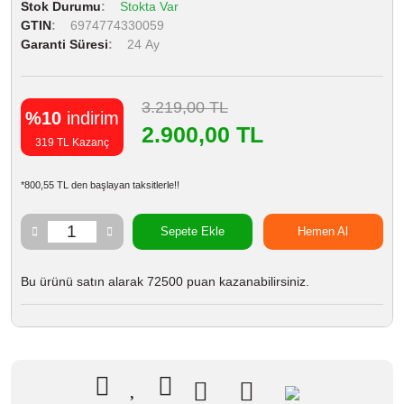
Stok Durumu
Stokta Var
GTIN
6974774330059
Garanti Süresi
24 Ay
3.219,00 TL
%10
indirim
2.900,00 TL
319 TL Kazanç
*800,55 TL den başlayan taksitlerle!!
Sepete Ekle
Hemen Al
Bu ürünü satın alarak 72500 puan kazanabilirsiniz.