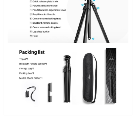
Bu ürünün fiyat bilgisi, resim, ürün açıklamalarında ve diğer
konularda yetersiz gördüğünüz noktaları öneri formunu
Bu ürüne ilk yorumu siz yapın!