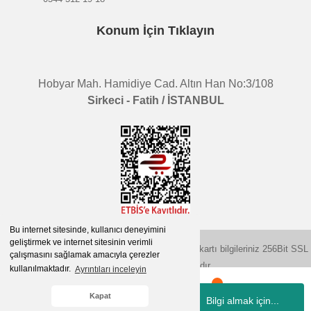
Konum İçin Tıklayın
Hobyar Mah. Hamidiye Cad. Altın Han No:3/108
Sirkeci - Fatih / İSTANBUL
Bu internet sitesinde, kullanıcı deneyimini
geliştirmek ve internet sitesinin verimli
2015 © herigo.com | Tüm Hakları Saklıdır. Kredi kartı bilgileriniz 256Bit SSL
çalışmasını sağlamak amacıyla çerezler
sertifikası ile korunmaktadır.
kullanılmaktadır.
Ayrıntıları inceleyin
Kapat
Bilgi almak için...
Whatsapp
Hesabım
Kategoriler
Sepetim
İletişim