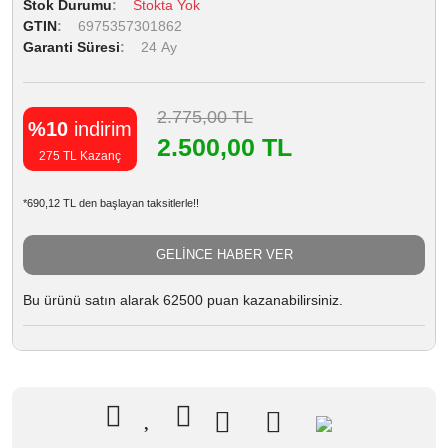
Stok Durumu
Stokta Yok
GTIN
6975357301862
Garanti Süresi
24 Ay
2.775,00 TL
%10
indirim
2.500,00 TL
275 TL Kazanç
*690,12 TL den başlayan taksitlerle!!
GELİNCE HABER VER
Bu ürünü satın alarak 62500 puan kazanabilirsiniz.