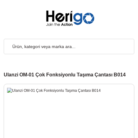
2.000₺ ve Üzeri Alışverişlerde, Kargo Ücretsiz... 2.000₺ ve Üzeri
Ulanzi OM-01 Çok Fonksiyonlu Taşıma Çantası B014