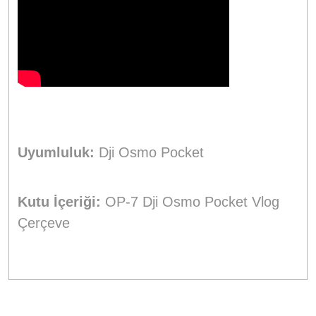
Uyumluluk:
Dji Osmo Pocket
Kutu İçeriği:
OP-7 Dji Osmo Pocket Vlog
Çerçeve
Bu ürünün fiyat bilgisi, resim, ürün açıklamalarında ve diğer