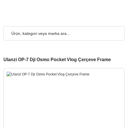
o Ücretsiz... 2.000₺ ve Üzeri Alışverişlerde, Kargo Ücretsiz... 2
Ulanzi OP-7 Dji Osmo Pocket Vlog Çerçeve Frame