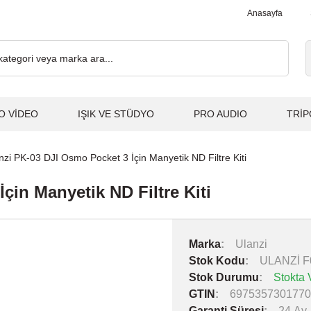
0₺ ve Üzeri Alışverişlerde, Kargo Ücretsiz... 2.000₺ ve Üzeri Alı
Anasayfa
O VİDEO
IŞIK VE STÜDYO
PRO AUDIO
TRİP
nzi PK-03 DJI Osmo Pocket 3 İçin Manyetik ND Filtre Kiti
çin Manyetik ND Filtre Kiti
Marka
Ulanzi
Stok Kodu
ULANZİ F
Stok Durumu
Stokta 
GTIN
6975357301770
Garanti Süresi
24 Ay