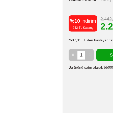
2.442
%10
indirim
2.
242 TL Kazanç
*607,31 TL den başlayan taks
S
Bu ürünü satın alarak 55000