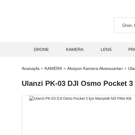
Ücretsiz... 2.000₺ ve Üzeri Alışverişlerde, Kargo Ücretsiz... 2.00
DRONE
KAMERA
LENS
PR
Anasayfa
KAMERA
Aksiyon Kamera Aksesuarları
Ula
Ulanzi PK-03 DJI Osmo Pocket 3 İ