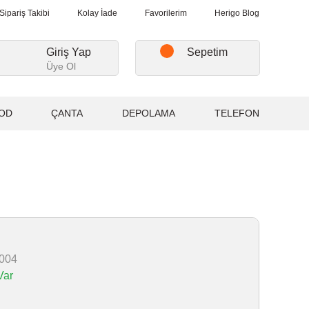
şverişlerde, Kargo Ücretsiz...
2.000₺ ve Üzeri Alışverişlerde, Kar
Sipariş Takibi
Kolay İade
Favorilerim
Herigo Blog
Giriş Yap
Sepetim
Üye Ol
OD
ÇANTA
DEPOLAMA
TELEFON
004
Var