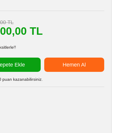
,00 TL
200,00 TL
itlerle!!
epete Ekle
Hemen Al
 puan kazanabilirsiniz.