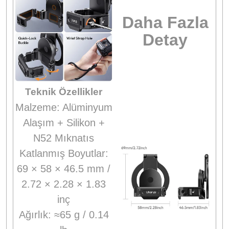
Daha Fazla
Detay
Teknik Özellikler
Malzeme: Alüminyum
Alaşım + Silikon +
N52 Mıknatıs
Katlanmış Boyutlar:
69 × 58 × 46.5 mm /
2.72 × 2.28 × 1.83
inç
Ağırlık: ≈65 g / 0.14