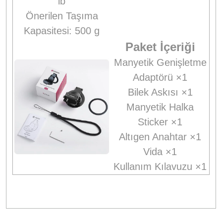
lb
Önerilen Taşıma
Kapasitesi: 500 g
Paket İçeriği
Manyetik Genişletme
Adaptörü ×1
Bilek Askısı ×1
Manyetik Halka
Sticker ×1
Altıgen Anahtar ×1
Vida ×1
Kullanım Kılavuzu ×1
Bu ürünün fiyat bilgisi, resim, ürün açıklamalarında ve diğer