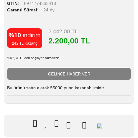
GTIN
6974774333418
Garanti Süresi
24 Ay
2.442,00 TL
%10
indirim
2.200,00 TL
242 TL Kazanç
*607,31 TL den başlayan taksitlerle!!
GELİNCE HABER VER
Bu ürünü satın alarak 55000 puan kazanabilirsiniz.