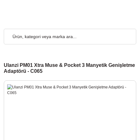
.000₺ ve Üzeri Alışverişlerde, Kargo Ücretsiz... 2.000₺ ve Üzeri 
Ulanzi PM01 Xtra Muse & Pocket 3 Manyetik Genişletme
Adaptörü - C065