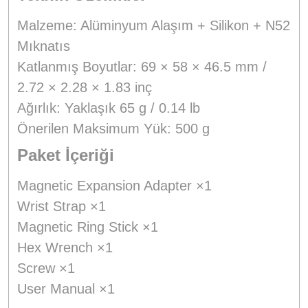
Malzeme: Alüminyum Alaşım + Silikon + N52
Mıknatıs
Katlanmış Boyutlar: 69 × 58 × 46.5 mm /
2.72 × 2.28 × 1.83 inç
Ağırlık: Yaklaşık 65 g / 0.14 lb
Önerilen Maksimum Yük: 500 g
Paket İçeriği
Magnetic Expansion Adapter ×1
Wrist Strap ×1
Magnetic Ring Stick ×1
Hex Wrench ×1
Screw ×1
User Manual ×1