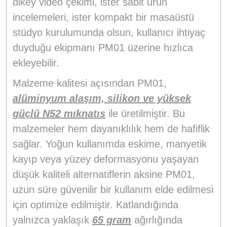
dikey video çekimi, ister sabit ürün
incelemeleri, ister kompakt bir masaüstü
stüdyo kurulumunda olsun, kullanıcı ihtiyaç
duyduğu ekipmanı PM01 üzerine hızlıca
ekleyebilir.
Malzeme kalitesi açısından PM01,
alüminyum alaşım, silikon ve yüksek
güçlü N52 mıknatıs
ile üretilmiştir. Bu
malzemeler hem dayanıklılık hem de hafiflik
sağlar. Yoğun kullanımda eskime, manyetik
kayıp veya yüzey deformasyonu yaşayan
düşük kaliteli alternatiflerin aksine PM01,
uzun süre güvenilir bir kullanım elde edilmesi
için optimize edilmiştir. Katlandığında
yalnızca yaklaşık
65 gram
ağırlığında