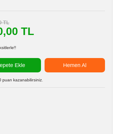
0 TL
0,00 TL
itlerle!!
epete Ekle
Hemen Al
 puan kazanabilirsiniz.