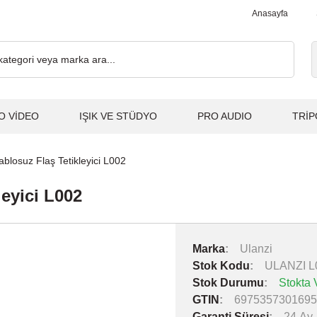
 ve Üzeri Alışverişlerde, Kargo Ücretsiz... 2.000₺ ve Üzeri Alışv
Anasayfa
O VİDEO
IŞIK VE STÜDYO
PRO AUDIO
TRİP
blosuz Flaş Tetikleyici L002
leyici L002
Marka
Ulanzi
Stok Kodu
ULANZI L
Stok Durumu
Stokta 
GTIN
6975357301695
Garanti Süresi
24 Ay