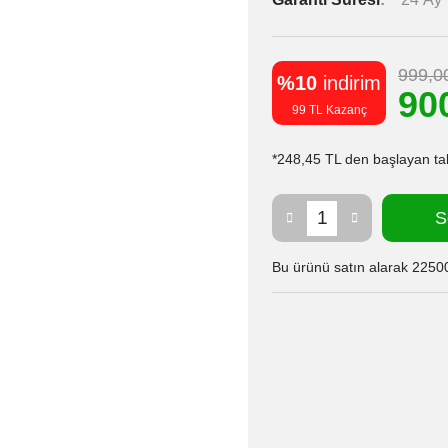
999,0
%10
indirim
90
99 TL Kazanç
*248,45 TL den başlayan taks
S
Bu ürünü satın alarak 22500