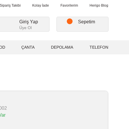
erişlerde, Kargo Ücretsiz...
2.000₺ ve Üzeri Alışverişlerde, Kargo 
Sipariş Takibi
Kolay İade
Favorilerim
Herigo Blog
Giriş Yap
Sepetim
Üye Ol
OD
ÇANTA
DEPOLAMA
TELEFON
002
Var