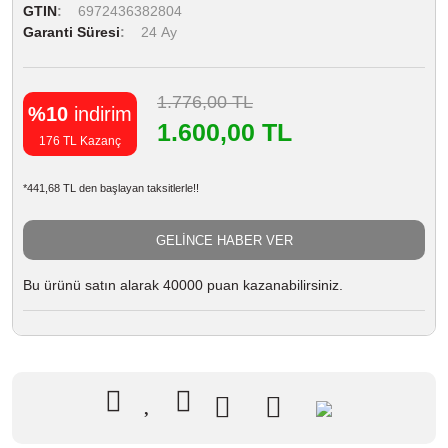
GTIN
6972436382804
Garanti Süresi
24 Ay
1.776,00 TL
%10
indirim
1.600,00 TL
176 TL Kazanç
*441,68 TL den başlayan taksitlerle!!
GELİNCE HABER VER
Bu ürünü satın alarak 40000 puan kazanabilirsiniz.