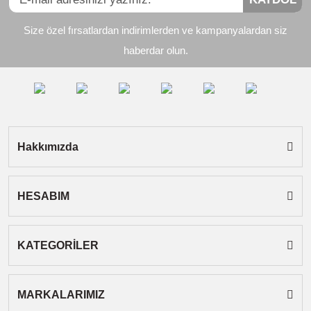
Ürün resmi kalitesiz, bozuk veya görüntülenemiyor.
Size özel fırsatlardan indirimlerden ve kampanyalardan siz
Ürün açıklamasında eksik bilgiler bulunuyor.
haberdar olun.
Ürün bilgilerinde hatalar bulunuyor.
Ürün fiyatı diğer sitelerden daha pahalı.
Bu ürüne benzer farklı alternatifler olmalı.
Hakkımızda
HESABIM
Gönder
KATEGORİLER
MARKALARIMIZ