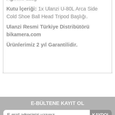
Kutu İçeriği:
1x Ulanzi U-80L Arca Side
Cold Shoe Ball Head Tripod Başlığı.
Ulanzi Resmi Türkiye Distribütörü
bikamera.com
Ürünlerimiz 2 yıl Garantilidir.
Bu ürünün fiyat bilgisi, resim, ürün açıklamalarında ve diğer
konularda yetersiz gördüğünüz noktaları öneri formunu
Bu ürüne ilk yorumu siz yapın!
kullanarak tarafımıza iletebilirsiniz.
E-BÜLTENE KAYIT OL
Görüş ve önerileriniz için teşekkür ederiz.
Yorum Yaz
KAYDOL