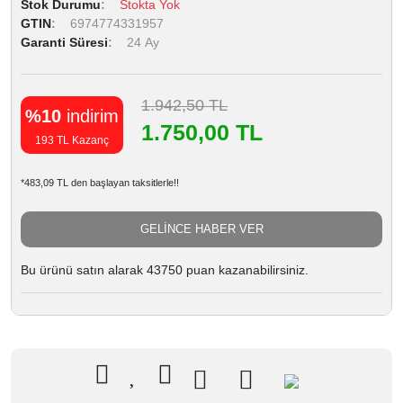
Stok Durumu
Stokta Yok
GTIN
6974774331957
Garanti Süresi
24 Ay
1.942,50 TL
%10
indirim
1.750,00 TL
193 TL Kazanç
*483,09 TL den başlayan taksitlerle!!
GELİNCE HABER VER
Bu ürünü satın alarak 43750 puan kazanabilirsiniz.