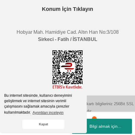
Konum İçin Tıklayın
Hobyar Mah. Hamidiye Cad. Altın Han No:3/108
Sirkeci - Fatih / İSTANBUL
Bu internet sitesinde, kullanıcı deneyimini
geliştirmek ve internet sitesinin verimli
2015 © herigo.com | Tüm Hakları Saklıdır. Kredi kartı bilgileriniz 256Bit SSL
çalışmasını sağlamak amacıyla çerezler
sertifikası ile korunmaktadır.
kullanılmaktadır.
Ayrıntıları inceleyin
Kapat
Bilgi almak için...
Whatsapp
Hesabım
Kategoriler
Sepetim
İletişim
ile
ideasoft
e-