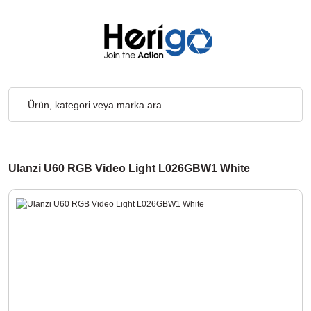
000₺ ve Üzeri Alışverişlerde, Kargo Ücretsiz... 2.000₺ ve Üzeri Al
Ulanzi U60 RGB Video Light L026GBW1 White