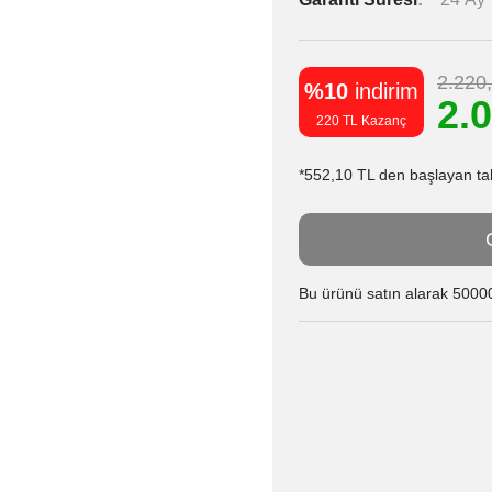
2.220
%10
indirim
2.
220 TL Kazanç
*552,10 TL den başlayan taks
Bu ürünü satın alarak 50000