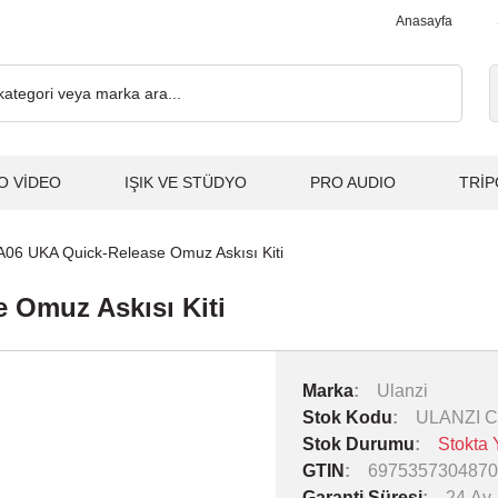
0₺ ve Üzeri Alışverişlerde, Kargo Ücretsiz... 2.000₺ ve Üzeri Alış
Anasayfa
O VİDEO
IŞIK VE STÜDYO
PRO AUDIO
TRİP
A06 UKA Quick-Release Omuz Askısı Kiti
 Omuz Askısı Kiti
Marka
Ulanzi
Stok Kodu
ULANZI C
Stok Durumu
Stokta 
GTIN
6975357304870
Garanti Süresi
24 Ay