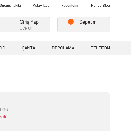
verişlerde, Kargo Ücretsiz...
2.000₺ ve Üzeri Alışverişlerde, Karg
Sipariş Takibi
Kolay İade
Favorilerim
Herigo Blog
Giriş Yap
Sepetim
Üye Ol
OD
ÇANTA
DEPOLAMA
TELEFON
036
Yok