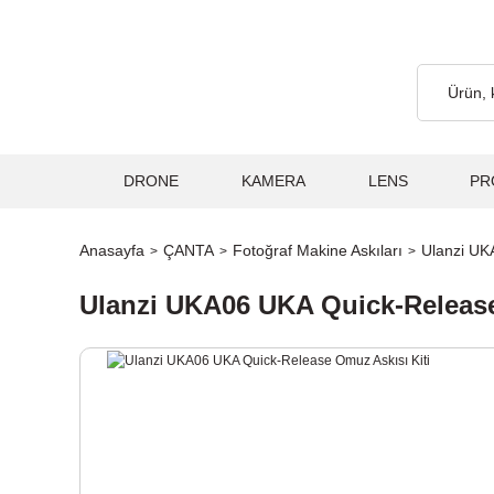
cretsiz... 2.000₺ ve Üzeri Alışverişlerde, Kargo Ücretsiz... 2.00
DRONE
KAMERA
LENS
PR
Anasayfa
ÇANTA
Fotoğraf Makine Askıları
Ulanzi UK
Ulanzi UKA06 UKA Quick-Release