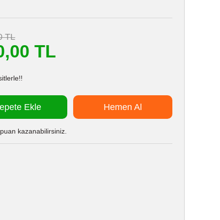
0 TL
0,00 TL
tlerle!!
epete Ekle
Hemen Al
puan kazanabilirsiniz.