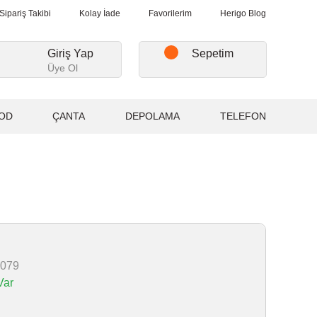
ışverişlerde, Kargo Ücretsiz...
2.000₺ ve Üzeri Alışverişlerde, Ka
Sipariş Takibi
Kolay İade
Favorilerim
Herigo Blog
Giriş Yap
Sepetim
Üye Ol
OD
ÇANTA
DEPOLAMA
TELEFON
079
Var