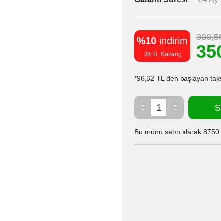
388,5
%10
indirim
35
38 TL Kazanç
*96,62 TL den başlayan taksi
S
Bu ürünü satın alarak 8750 