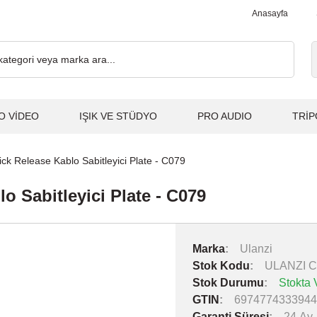
00₺ ve Üzeri Alışverişlerde, Kargo Ücretsiz... 2.000₺ ve Üzeri Al
Anasayfa
O VİDEO
IŞIK VE STÜDYO
PRO AUDIO
TRİP
ck Release Kablo Sabitleyici Plate - C079
 Sabitleyici Plate - C079
Marka
Ulanzi
Stok Kodu
ULANZI C
Stok Durumu
Stokta 
GTIN
6974774333944
Garanti Süresi
24 Ay