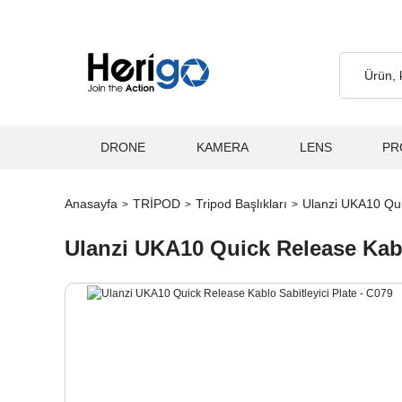
 Ücretsiz... 2.000₺ ve Üzeri Alışverişlerde, Kargo Ücretsiz... 2.0
DRONE
KAMERA
LENS
PR
Anasayfa
TRİPOD
Tripod Başlıkları
Ulanzi UKA10 Qui
Ulanzi UKA10 Quick Release Kablo