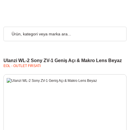
rgo Ücretsiz... 2.000₺ ve Üzeri Alışverişlerde, Kargo Ücretsiz...
Ulanzi WL-2 Sony ZV-1 Geniş Açı & Makro Lens Beyaz
EOL - OUTLET FIRSATI