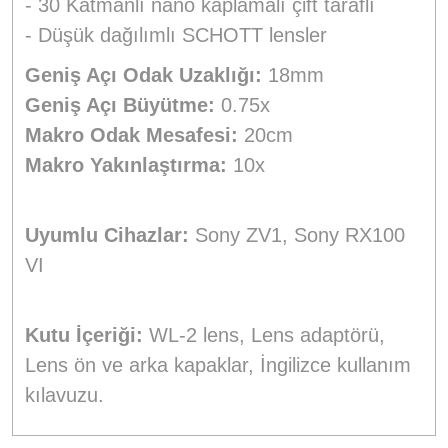
- 30 Katmanlı nano kaplamalı çift taraflı
- Düşük dağılımlı SCHOTT lensler
Geniş Açı Odak Uzaklığı:
18mm
Geniş Açı Büyütme:
0.75x
Makro Odak Mesafesi:
20cm
Makro Yakınlaştırma:
10x
Uyumlu Cihazlar:
Sony ZV1, Sony RX100
VI
Kutu İçeriği:
WL-2 lens, Lens adaptörü,
Lens ön ve arka kapaklar, İngilizce kullanım
kılavuzu.