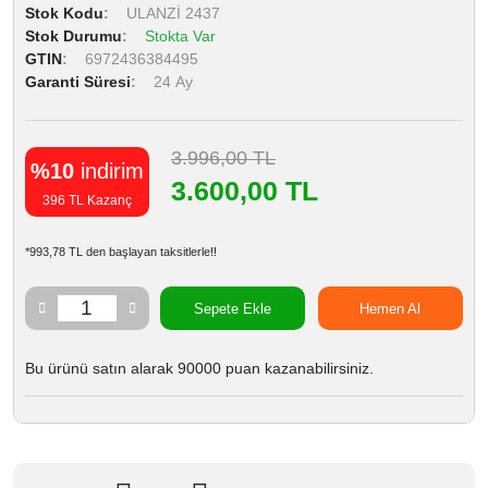
Stok Kodu
ULANZİ 2437
Stok Durumu
Stokta Var
GTIN
6972436384495
Garanti Süresi
24 Ay
3.996,00 TL
%10
indirim
3.600,00 TL
396 TL Kazanç
*993,78 TL den başlayan taksitlerle!!
Sepete Ekle
Hemen Al
Bu ürünü satın alarak 90000 puan kazanabilirsiniz.