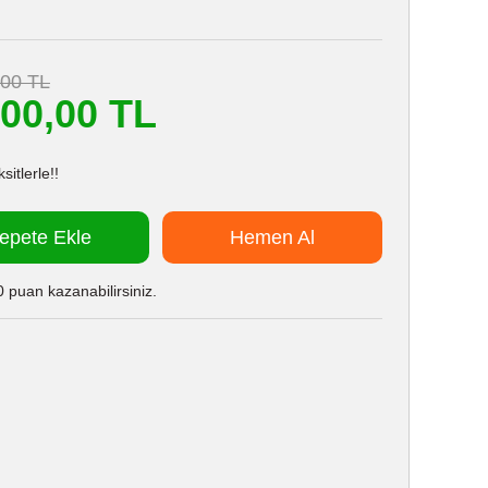
,00 TL
200,00 TL
itlerle!!
epete Ekle
Hemen Al
 puan kazanabilirsiniz.