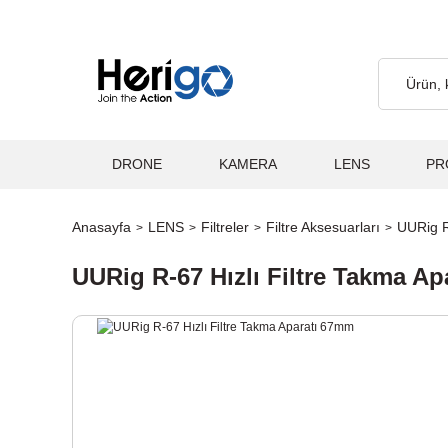
e, Kargo Ücretsiz... 2.000₺ ve Üzeri Alışverişlerde, Kargo Ücretsi
DRONE
KAMERA
LENS
PR
Anasayfa
LENS
Filtreler
Filtre Aksesuarları
UURig R
UURig R-67 Hızlı Filtre Takma A