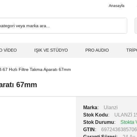
z... 2.000₺ ve Üzeri Alışverişlerde, Kargo Ücretsiz... 2.000₺ ve 
Anasayfa
O VİDEO
IŞIK VE STÜDYO
PRO AUDIO
TRİP
-67 Hızlı Filtre Takma Aparatı 67mm
paratı 67mm
Marka
Ulanzi
Stok Kodu
ULANZİ 1
Stok Durumu
Stokta 
GTIN
6972436385706
Garanti Süresi
24 Ay