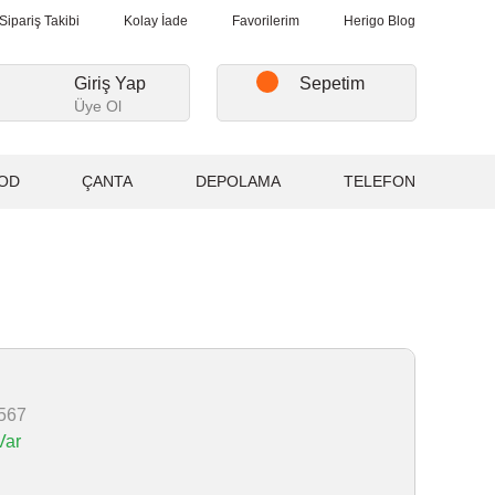
Üzeri Alışverişlerde, Kargo Ücretsiz...
2.000₺ ve Üzeri Alışverişl
Sipariş Takibi
Kolay İade
Favorilerim
Herigo Blog
Giriş Yap
Sepetim
Üye Ol
OD
ÇANTA
DEPOLAMA
TELEFON
567
Var