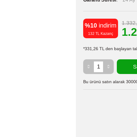
1.332
%10
indirim
1.
132 TL Kazanç
*331,26 TL den başlayan taks
S
Bu ürünü satın alarak 30000