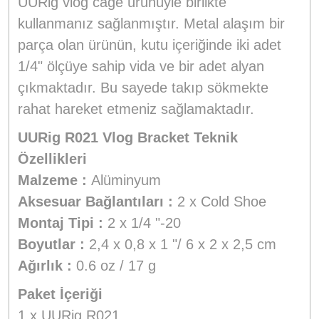
UURig vlog cage ürünüyle birlikte
kullanmanız sağlanmıştır. Metal alaşım bir
parça olan ürünün, kutu içeriğinde iki adet
1/4" ölçüye sahip vida ve bir adet alyan
çıkmaktadır. Bu sayede takıp sökmekte
rahat hareket etmeniz sağlamaktadır.
UURig R021 Vlog Bracket Teknik
Özellikleri
Malzeme :
Alüminyum
Aksesuar Bağlantıları :
2 x Cold Shoe
Montaj Tipi :
2 x 1/4 "-20
Boyutlar :
2,4 x 0,8 x 1 "/ 6 x 2 x 2,5 cm
Ağırlık :
0.6 oz / 17 g
Paket İçeriği
1 x UURig R021