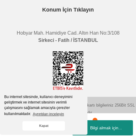
Konum İçin Tıklayın
Hobyar Mah. Hamidiye Cad. Altın Han No:3/108
Sirkeci - Fatih / İSTANBUL
Bu internet sitesinde, kullanıcı deneyimini
geliştirmek ve internet sitesinin verimli
2015 © herigo.com | Tüm Hakları Saklıdır. Kredi kartı bilgileriniz 256Bit SSL
çalışmasını sağlamak amacıyla çerezler
sertifikası ile korunmaktadır.
kullanılmaktadır.
Ayrıntıları inceleyin
Kapat
Bilgi almak için...
Whatsapp
Hesabım
Kategoriler
Sepetim
İletişim
ile
ideasoft
e-