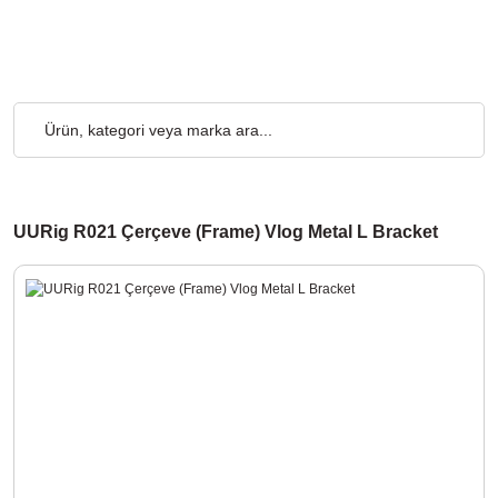
o Ücretsiz... 2.000₺ ve Üzeri Alışverişlerde, Kargo Ücretsiz... 2.
UURig R021 Çerçeve (Frame) Vlog Metal L Bracket