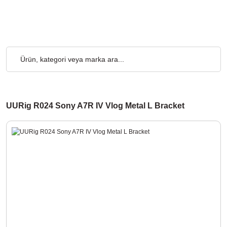
 Ücretsiz... 2.000₺ ve Üzeri Alışverişlerde, Kargo Ücretsiz... 2.0
UURig R024 Sony A7R IV Vlog Metal L Bracket