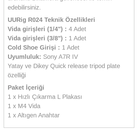
edebilirsiniz.
UURig R024 Teknik Özellikleri
Vida girişleri (1/4") :
4 Adet
Vida girişleri (3/8") :
1 Adet
Cold Shoe Girişi :
1 Adet
Uyumluluk:
Sony A7R IV
Yatay ve Dikey Quick release tripod plate
özelliği
Paket İçeriği
1 x Hızlı Çıkarma L Plakası
1 x M4 Vida
1 x Altıgen Anahtar
Bu ürünün fiyat bilgisi, resim, ürün açıklamalarında ve diğer