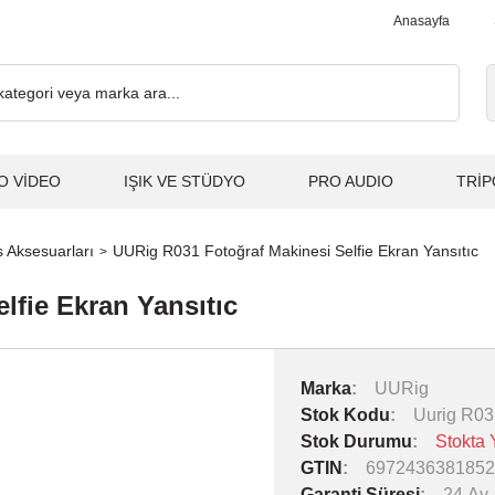
0₺ ve Üzeri Alışverişlerde, Kargo Ücretsiz... 2.000₺ ve Üzeri Alış
Anasayfa
O VİDEO
IŞIK VE STÜDYO
PRO AUDIO
TRİP
 Aksesuarları
UURig R031 Fotoğraf Makinesi Selfie Ekran Yansıtıc
lfie Ekran Yansıtıc
Marka
UURig
Stok Kodu
Uurig R03
Stok Durumu
Stokta 
GTIN
6972436381852
Garanti Süresi
24 Ay