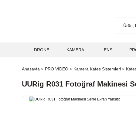
cretsiz... 2.000₺ ve Üzeri Alışverişlerde, Kargo Ücretsiz... 2.00
DRONE
KAMERA
LENS
PR
Anasayfa
PRO VİDEO
Kamera Kafes Sistemleri
Kafes
UURig R031 Fotoğraf Makinesi Se