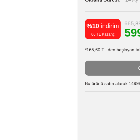
665,8
%10
indirim
59
66 TL Kazanç
*165,60 TL den başlayan taks
Bu ürünü satın alarak 14998