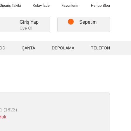
verişlerde, Kargo Ücretsiz...
2.000₺ ve Üzeri Alışverişlerde, Karg
Sipariş Takibi
Kolay İade
Favorilerim
Herigo Blog
Giriş Yap
Sepetim
Üye Ol
OD
ÇANTA
DEPOLAMA
TELEFON
1 (1823)
Yok