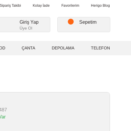
Alışverişlerde, Kargo Ücretsiz...
2.000₺ ve Üzeri Alışverişlerde, 
Sipariş Takibi
Kolay İade
Favorilerim
Herigo Blog
Giriş Yap
Sepetim
Üye Ol
OD
ÇANTA
DEPOLAMA
TELEFON
487
Var