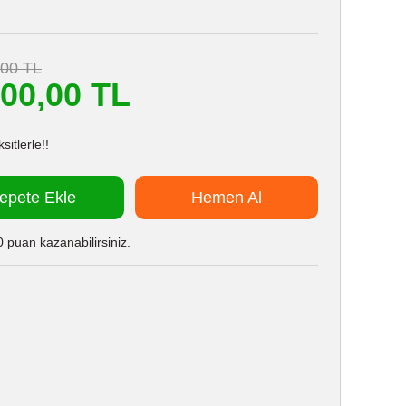
,00 TL
200,00 TL
itlerle!!
epete Ekle
Hemen Al
 puan kazanabilirsiniz.