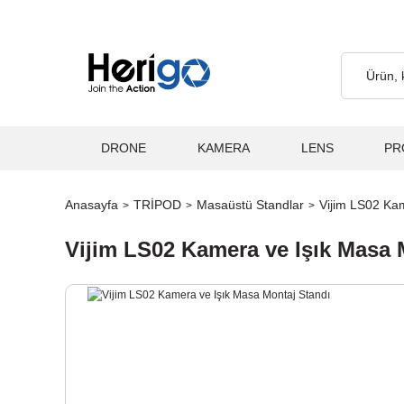
go Ücretsiz... 2.000₺ ve Üzeri Alışverişlerde, Kargo Ücretsiz... 2
DRONE
KAMERA
LENS
PR
Anasayfa
TRİPOD
Masaüstü Standlar
Vijim LS02 Ka
Vijim LS02 Kamera ve Işık Masa 