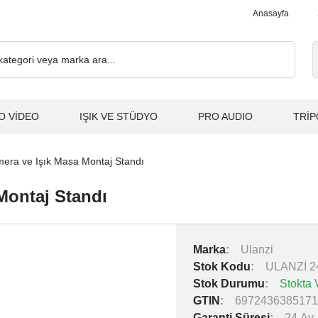
.000₺ ve Üzeri Alışverişlerde, Kargo Ücretsiz... 2.000₺ ve Üzeri 
Anasayfa
O VİDEO
IŞIK VE STÜDYO
PRO AUDIO
TRİP
mera ve Işık Masa Montaj Standı
Montaj Standı
Marka
Ulanzi
Stok Kodu
ULANZİ 2
Stok Durumu
Stokta 
GTIN
6972436385171
Garanti Süresi
24 Ay