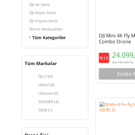
DJI Air Serisi
DJI Mavic Serisi
DJI Inspire Serisi
Drone Aksesuarları
DJI Mini 4K Fly 
Tüm Kategoriler
Combo Drone
24.099
%10
26.749,90
TL
Tüm Markalar
Stokta 
DJI (129)
Ulanzi (8)
clascase (6)
SANGER (4)
OEM (1)