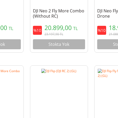
DJI Neo 2 Fly More Combo
DJI Neo F
(Without RC)
Drone
,00
20.899,00
18
TL
TL
%10
%10
23.197,90
TL
21.08
Yok
Stokta Yok
St