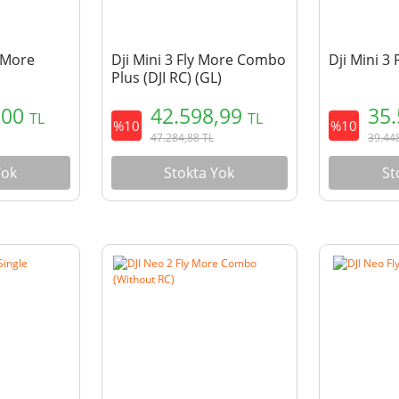
y More
Dji Mini 3 Fly More Combo
Dji Mini 3 
Plus (DJI RC) (GL)
,00
42.598,99
35
TL
TL
%10
%10
47.284,88
TL
39.44
Yok
Stokta Yok
St