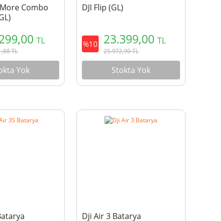
ly More Combo
DJI Flip (GL)
(GL)
.299,00
23.399,00
TL
TL
%10
1,88
TL
25.972,90
TL
okta Yok
Stokta Yok
 Batarya
Dji Air 3 Batarya