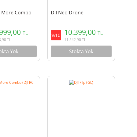
ly More Combo
DJI Neo Drone
.999,00
10.399,00
TL
TL
%10
8,90
TL
11.542,90
TL
okta Yok
Stokta Yok