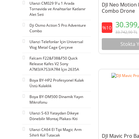
Ulanzi CM029 9'u 1 Arada
DJI Neo Motion 
Tornavida ve Anahtarlar Katlanır
Combo Drone
Alet Seti
30.399
Dji Osmo Action 5 Pro Adventure
%10
Combo
33.742,90
TL
Ulanzi Telefonlar İçin Universal
Stokta 
Vlog Metal Cage Çerçeve
Falcam F22&F38&F50 Quick
Release Kafes V2 Sony
A7M3/A7S3/A7R4 İçin 2635A
Boya BY-HP2 Profesyonel Kulak
Üstü Kulaklık
Boya BY-DM500 Dinamik Yayın
Mikrofonu
Ulanzi S-63 Yataydan Dikeye
Dönebilir Montaj Plakası Kiti
Ulanzi CA64 El Tipi Magic Arm
DJI Mavic Pro B
Sihirli Kol Tutacak