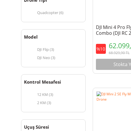
Drone Tipi
Quadcopter (6)
DJI Mini 4 Pro F
Combo (DJI RC 2
Model
62.099
%10
DJI Flip (3)
68.929,90
TL
DJI Neo (3)
Stokta 
Kontrol Mesafesi
12 KM (3)
2 KM (3)
Uçuş Süresi