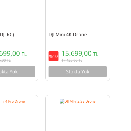
(DJI RC)
DJI Mini 4K Drone
.699,00
15.699,00
TL
TL
%10
5,90
TL
17.425,90
TL
okta Yok
Stokta Yok