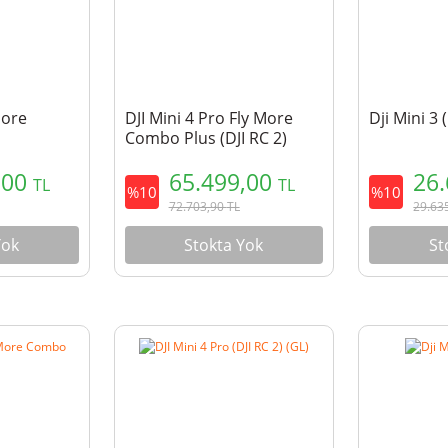
More
DJI Mini 4 Pro Fly More
Dji Mini 3 
Combo Plus (DJI RC 2)
,00
65.499,00
26
TL
TL
%10
%10
72.703,90
TL
29.63
Yok
Stokta Yok
St