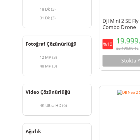
18 Dk (3)
31 Dk (3)
DJI Mini 2 SE Fl
Combo Drone
19.999
Fotoğraf Çözünürlüğü
%10
22.198,90
TL
12 MP (3)
Stokta 
48 MP (3)
Video Çözünürlüğü
4K Ultra HD (6)
Ağırlık