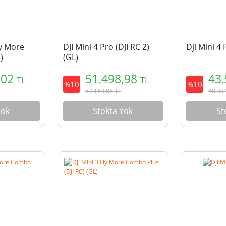
ly More
DJI Mini 4 Pro (DJI RC 2)
Dji Mini 4
)
(GL)
,02
51.498,98
43
TL
TL
%10
%10
57.163,88
TL
48.39
Yok
Stokta Yok
St