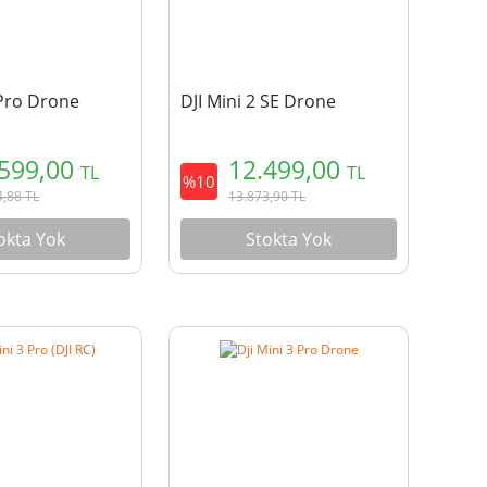
 Pro Drone
DJI Mini 2 SE Drone
.599,00
12.499,00
TL
TL
%10
4,88
TL
13.873,90
TL
okta Yok
Stokta Yok