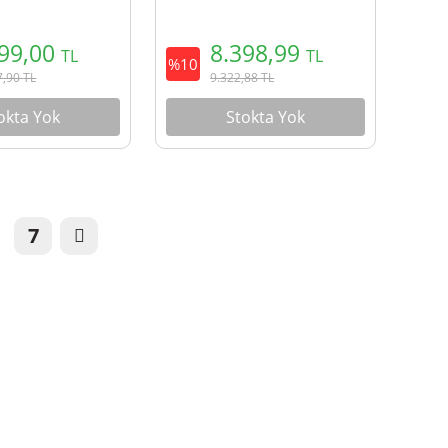
899,00
8.398,99
TL
TL
%10
7,90
TL
9.322,88
TL
okta Yok
Stokta Yok
7