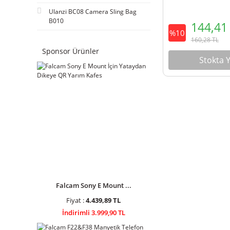
Ulanzi BC08 Camera Sling Bag
B010
144,4
%10
160,28
TL
Sponsor Ürünler
Stokta 
Falcam Sony E Mount ...
Fiyat :
4.439,89 TL
İndirimli 3.999,90 TL