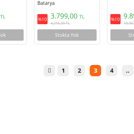
Batarya
1
3.799,00
9.
TL
TL
%10
%10
4.216,90
TL
10.98
Yok
Stokta Yok
St
1
2
3
4
..