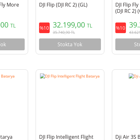
Fly More
DJI Flip (DJI RC 2) (GL)
DJI Flip F
(DJI RC 2) 
,00
32.199,00
39
TL
TL
%10
%10
35.740,90
TL
43.62
Yok
Stokta Yok
St
atarya
DJI Flip Intelligent Flight
Dji Air 3S