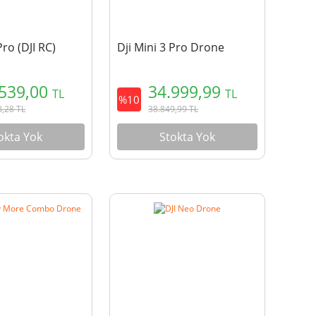
Pro (DJI RC)
Dji Mini 3 Pro Drone
.539,00
34.999,99
TL
TL
%10
8,28
TL
38.849,99
TL
okta Yok
Stokta Yok