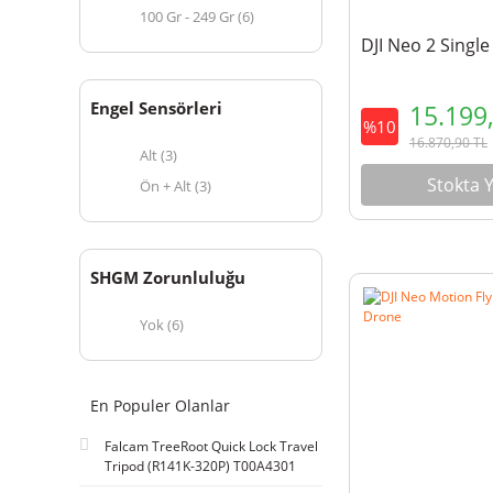
100 Gr - 249 Gr (6)
DJI Neo 2 Single
Engel Sensörleri
15.199
%10
16.870,90
TL
Alt (3)
Stokta 
Ön + Alt (3)
SHGM Zorunluluğu
Yok (6)
En Populer Olanlar
Falcam TreeRoot Quick Lock Travel
Tripod (R141K-320P) T00A4301