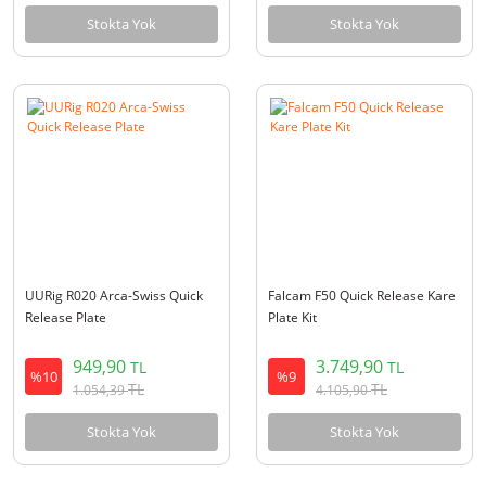
Stokta Yok
Stokta Yok
UURig R020 Arca-Swiss Quick
Falcam F50 Quick Release Kare
Release Plate
Plate Kit
949,90
3.749,90
TL
TL
%10
%9
TL
TL
1.054,39
4.105,90
Stokta Yok
Stokta Yok