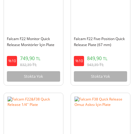
Falcam F22 Monitor Quick
Falcam F22 Five-Position Quick
Release Monitörler İçin Plate
Release Plate (67 mm)
749,90
849,90
TL
TL
%10
%10
TL
TL
832,39
943,39
Stokta Yok
Stokta Yok