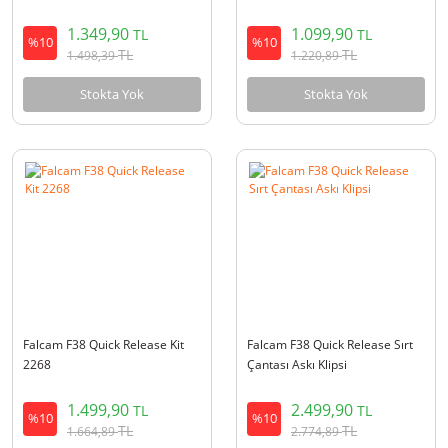
1.349,90
1.099,90
TL
TL
%10
%10
TL
TL
1.498,39
1.220,89
Stokta Yok
Stokta Yok
Falcam F38 Quick Release Kit
Falcam F38 Quick Release Sırt
2268
Çantası Askı Klipsi
1.499,90
2.499,90
TL
TL
%10
%10
TL
TL
1.664,89
2.774,89