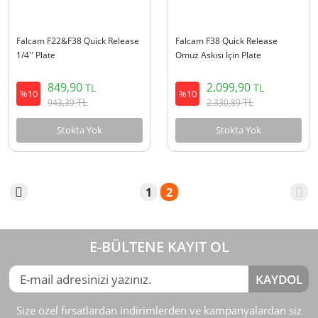
Falcam F22&F38 Quick Release
Falcam F38 Quick Release
1/4'' Plate
Omuz Askısı İçin Plate
849,90
2.099,90
TL
TL
%10
%10
TL
TL
943,39
2.330,89
Stokta Yok
Stokta Yok
1
2
E-BÜLTENE KAYIT OL
KAYDOL
Size özel fırsatlardan indirimlerden ve kampanyalardan siz