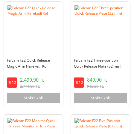
Falcam F22 Quick Release
Falcam F22 Three-position
Magic Arm Hareketli Kol
Quick Release Plate (32 mm)
2.499,90
849,90
TL
TL
%10
%10
TL
TL
2.774,89
943,39
Stokta Yok
Stokta Yok