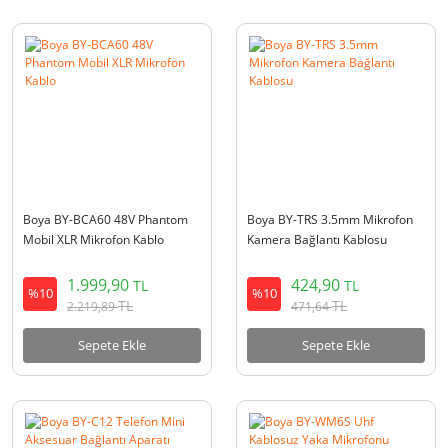
Boya BY-BCA60 48V Phantom
Boya BY-TRS 3.5mm Mikrofon
Mobil XLR Mikrofon Kablo
Kamera Bağlantı Kablosu
1.999,90
424,90
TL
TL
%10
%10
TL
TL
2.219,89
471,64
Sepete Ekle
Sepete Ekle