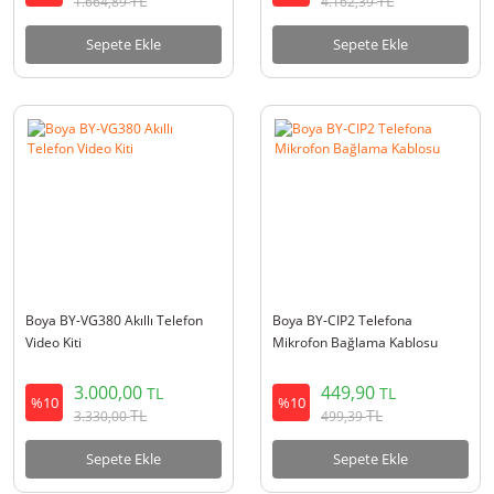
TL
TL
1.664,89
4.162,39
Sepete Ekle
Sepete Ekle
Boya BY-VG380 Akıllı Telefon
Boya BY-CIP2 Telefona
Video Kiti
Mikrofon Bağlama Kablosu
3.000,00
449,90
TL
TL
%10
%10
TL
TL
3.330,00
499,39
Sepete Ekle
Sepete Ekle