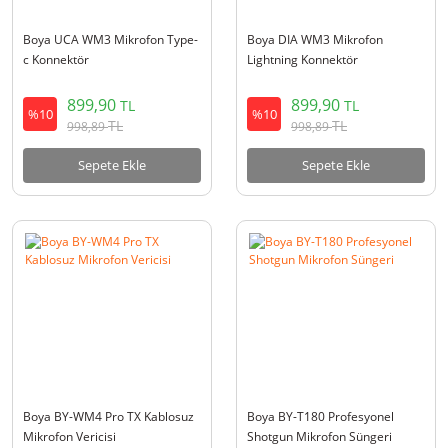
Boya UCA WM3 Mikrofon Type-
Boya DIA WM3 Mikrofon
c Konnektör
Lightning Konnektör
899,90
899,90
TL
TL
%10
%10
TL
TL
998,89
998,89
Sepete Ekle
Sepete Ekle
Boya BY-WM4 Pro TX Kablosuz
Boya BY-T180 Profesyonel
Mikrofon Vericisi
Shotgun Mikrofon Süngeri