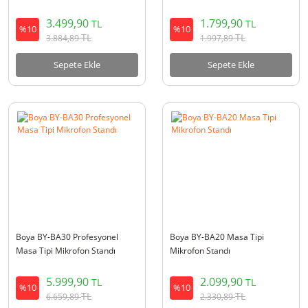
3.499,90
1.799,90
TL
TL
%10
%10
TL
TL
3.884,89
1.997,89
Sepete Ekle
Sepete Ekle
Boya BY-BA30 Profesyonel
Boya BY-BA20 Masa Tipi
Masa Tipi Mikrofon Standı
Mikrofon Standı
5.999,90
2.099,90
TL
TL
%10
%10
TL
TL
6.659,89
2.330,89