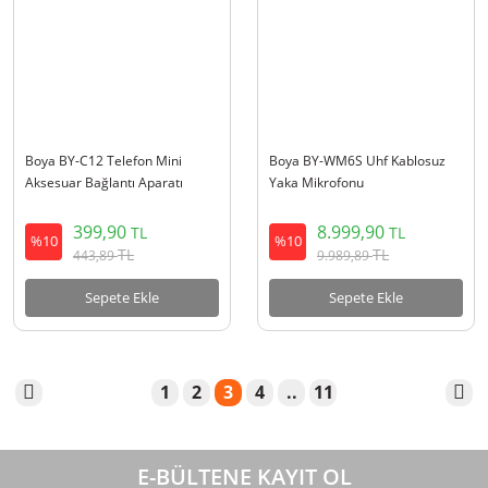
Boya BY-C12 Telefon Mini
Boya BY-WM6S Uhf Kablosuz
Aksesuar Bağlantı Aparatı
Yaka Mikrofonu
399,90
8.999,90
TL
TL
%10
%10
TL
TL
443,89
9.989,89
Sepete Ekle
Sepete Ekle
1
2
3
4
..
11
E-BÜLTENE KAYIT OL