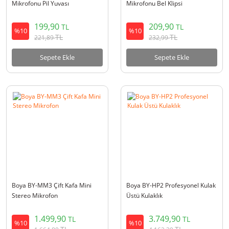
Mikrofonu Pil Yuvası
Mikrofonu Bel Klipsi
199,90
209,90
TL
TL
%10
%10
TL
TL
221,89
232,99
Sepete Ekle
Sepete Ekle
Boya BY-MM3 Çift Kafa Mini
Boya BY-HP2 Profesyonel Kulak
Stereo Mikrofon
Üstü Kulaklık
1.499,90
3.749,90
TL
TL
%10
%10